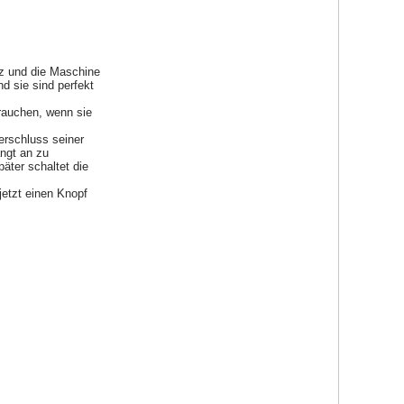
tz und die Maschine
d sie sind perfekt
rauchen, wenn sie
erschluss seiner
ängt an zu
äter schaltet die
jetzt einen Knopf