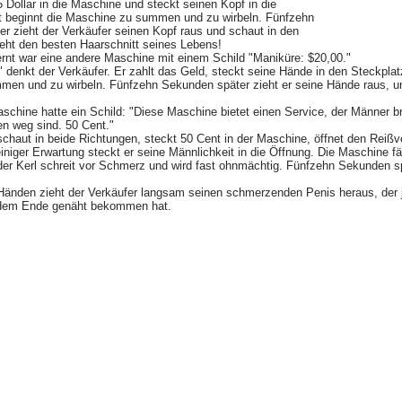
5 Dollar in die Maschine und steckt seinen Kopf in die
t beginnt die Maschine zu summen und zu wirbeln. Fünfzehn
r zieht der Verkäufer seinen Kopf raus und schaut in den
ieht den besten Haarschnitt seines Lebens!
ernt war eine andere Maschine mit einem Schild "Maniküre: $20,00."
 denkt der Verkäufer. Er zahlt das Geld, steckt seine Hände in den Steckpla
men und zu wirbeln. Fünfzehn Sekunden später zieht er seine Hände raus, un
schine hatte ein Schild: "Diese Maschine bietet einen Service, der Männer b
en weg sind. 50 Cent."
schaut in beide Richtungen, steckt 50 Cent in der Maschine, öffnet den Reißv
iniger Erwartung steckt er seine Männlichkeit in die Öffnung. Die Maschine f
r Kerl schreit vor Schmerz und wird fast ohnmächtig. Fünfzehn Sekunden sp
 Händen zieht der Verkäufer langsam seinen schmerzenden Penis heraus, der 
f dem Ende genäht bekommen hat.