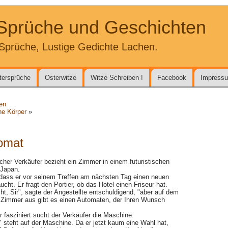
 Sprüche und Geschichten
Sprüche, Lustige Gedichte Lachen.
tersprüche
Osterwitze
Witze Schreiben !
Facebook
Impress
ten
he Körper
»
omat
cher Verkäufer bezieht ein Zimmer in einem futuristischen
 Japan.
 dass er vor seinem Treffen am nächsten Tag einen neuen
ucht. Er fragt den Portier, ob das Hotel einen Friseur hat.
cht, Sir", sagte der Angestellte entschuldigend, "aber auf dem
 Zimmer aus gibt es einen Automaten, der Ihren Wunsch
r fasziniert sucht der Verkäufer die Maschine.
0" steht auf der Maschine. Da er jetzt kaum eine Wahl hat,