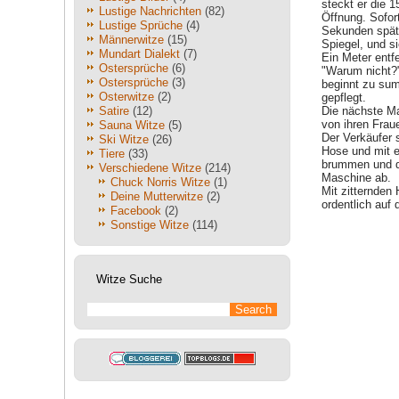
steckt er die 1
Lustige Nachrichten
(82)
Öffnung. Sofor
Lustige Sprüche
(4)
Sekunden späte
Männerwitze
(15)
Spiegel, und s
Mundart Dialekt
(7)
Ein Meter entf
Ostersprüche
(6)
"Warum nicht?"
Ostersprüche
(3)
beginnt zu sum
Osterwitze
(2)
gepflegt.
Satire
(12)
Die nächste Ma
von ihren Frau
Sauna Witze
(5)
Der Verkäufer 
Ski Witze
(26)
Hose und mit e
Tiere
(33)
brummen und de
Verschiedene Witze
(214)
Maschine ab.
Chuck Norris Witze
(1)
Mit zitternden
Deine Mutterwitze
(2)
ordentlich au
Facebook
(2)
Sonstige Witze
(114)
Witze Suche