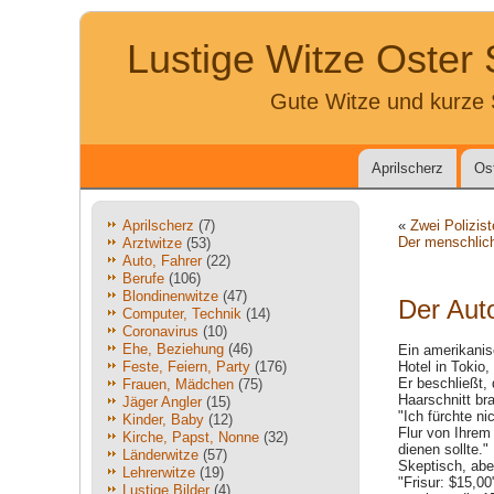
Lustige Witze Oster
Gute Witze und kurze 
Aprilscherz
Os
Aprilscherz
(7)
«
Zwei Polizis
Der menschlic
Arztwitze
(53)
Auto, Fahrer
(22)
Berufe
(106)
Blondinenwitze
(47)
Der Aut
Computer, Technik
(14)
Coronavirus
(10)
Ehe, Beziehung
(46)
Ein amerikanis
Feste, Feiern, Party
(176)
Hotel in Tokio,
Er beschließt,
Frauen, Mädchen
(75)
Haarschnitt bra
Jäger Angler
(15)
"Ich fürchte ni
Kinder, Baby
(12)
Flur von Ihrem
Kirche, Papst, Nonne
(32)
dienen sollte."
Länderwitze
(57)
Skeptisch, abe
Lehrerwitze
(19)
"Frisur: $15,0
Lustige Bilder
(4)