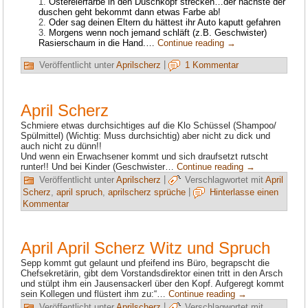
Ostereierfarbe in den Duschkopf strecken…der nächste der
duschen geht bekommt dann etwas Farbe ab!
Oder sag deinen Eltern du hättest ihr Auto kaputt gefahren
Morgens wenn noch jemand schläft (z.B. Geschwister)
Rasierschaum in die Hand.…
Continue reading
→
Veröffentlicht unter
Aprilscherz
|
1 Kommentar
April Scherz
Schmiere etwas durchsichtiges auf die Klo Schüssel (Shampoo/
Spülmittel) (Wichtig: Muss durchsichtig) aber nicht zu dick und
auch nicht zu dünn!!
Und wenn ein Erwachsener kommt und sich draufsetzt rutscht
runter!! Und bei Kinder (Geschwister…
Continue reading
→
Veröffentlicht unter
Aprilscherz
|
Verschlagwortet mit
April
Scherz
,
april spruch
,
aprilscherz sprüche
|
Hinterlasse einen
Kommentar
April April Scherz Witz und Spruch
Sepp kommt gut gelaunt und pfeifend ins Büro, begrapscht die
Chefsekretärin, gibt dem Vorstandsdirektor einen tritt in den Arsch
und stülpt ihm ein Jausensackerl über den Kopf. Aufgeregt kommt
sein Kollegen und flüstert ihm zu:“…
Continue reading
→
Veröffentlicht unter
Aprilscherz
|
Verschlagwortet mit