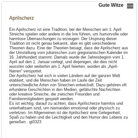
Gute Witze
Aprilscherz
Ein Aprilscherz ist eine Tradition, bei der Menschen am 1. April
Streiche spielen oder andere in die Irre führen, um humorvolle oder
harmlose Überraschungen zu erzeugen. Der Ursprung dieser
Tradition ist nicht genau bekannt, aber es gibt verschiedene
Theorien dazu. Eine der Theorien besagt, dass der Aprilscherz aus
der Umstellung vom julianischen zum gregorianischen Kalender im
16. Jahrhundert stammt. Damals wurde der Jahresbeginn vom 1.
April auf den 1. Januar verlegt, und diejenigen, die dies nicht
wussten oder weiterhin am 1. April feierten, wurden als „April-
Narren“ verspottet.
Der Aprilscherz hat sich in vielen Ländern auf der ganzen Welt
etabliert, und die Menschen haben im Laufe der Zeit
unterschiedliche Arten von Streichen entwickelt. Dazu gehören oft
erfundene Geschichten in den Medien, gefälschte Nachrichten
oder kreative Streiche, die zwischen Freunden und
Familienmitgliedern gespielt werden.
Es ist wichtig, darauf zu achten, dass Aprilscherze harmlos und
unterhaltsam sind, um niemanden emotional oder physisch zu
verletzen. Im Allgemeinen ist der Aprilscherz eine Gelegenheit,
Spaß zu haben und die Leichtigkeit und den Humor des Lebens zu
genießen. gt0323