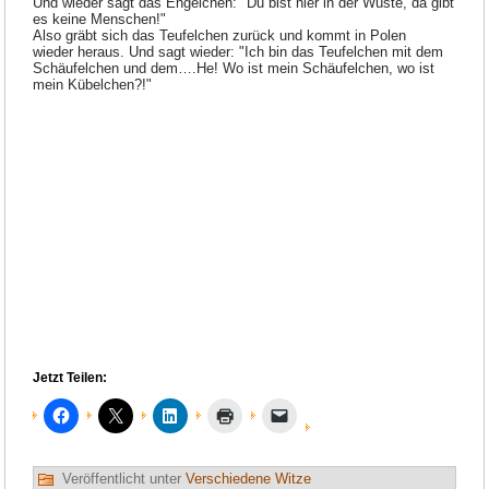
Und wieder sagt das Engelchen: "Du bist hier in der Wüste, da gibt
es keine Menschen!"
Also gräbt sich das Teufelchen zurück und kommt in Polen
wieder heraus. Und sagt wieder: "Ich bin das Teufelchen mit dem
Schäufelchen und dem….He! Wo ist mein Schäufelchen, wo ist
mein Kübelchen?!"
Jetzt Teilen:
Veröffentlicht unter
Verschiedene Witze