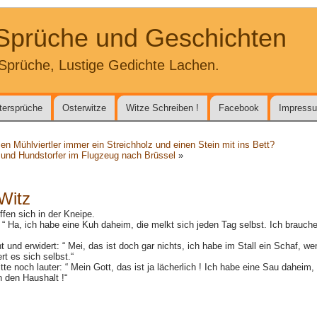
 Sprüche und Geschichten
Sprüche, Lustige Gedichte Lachen.
tersprüche
Osterwitze
Witze Schreiben !
Facebook
Impress
 Mühlviertler immer ein Streichholz und einen Stein mit ins Bett?
und Hundstorfer im Flugzeug nach Brüssel
»
Witz
ffen sich in der Kneipe.
: “ Ha, ich habe eine Kuh daheim, die melkt sich jeden Tag selbst. Ich brauche
t und erwidert: “ Mei, das ist doch gar nichts, ich habe im Stall ein Schaf, we
rt es sich selbst.“
itte noch lauter: “ Mein Gott, das ist ja lächerlich ! Ich habe eine Sau daheim,
 den Haushalt !“