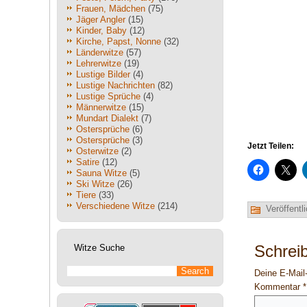
Frauen, Mädchen
(75)
Jäger Angler
(15)
Kinder, Baby
(12)
Kirche, Papst, Nonne
(32)
Länderwitze
(57)
Lehrerwitze
(19)
Lustige Bilder
(4)
Lustige Nachrichten
(82)
Lustige Sprüche
(4)
Männerwitze
(15)
Mundart Dialekt
(7)
Ostersprüche
(6)
Ostersprüche
(3)
Jetzt Teilen:
Osterwitze
(2)
Satire
(12)
Sauna Witze
(5)
Ski Witze
(26)
Tiere
(33)
Verschiedene Witze
(214)
Veröffentli
Schrei
Witze Suche
Deine E-Mail-
Kommentar
*