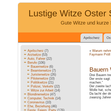
Lustige Witze Oster
Gute Witze und kurze 
Aprilscherz
Os
Aprilscherz
(7)
«
Warum nehmen
Faymann Pröll 
Arztwitze
(53)
Auto, Fahrer
(22)
Berufe
(106)
Bauernwitze
(6)
Bauern 
Beamtenwitze
(7)
Juristenwitze
(26)
Drei Bauern tre
Pilotenwitze
(10)
Der erste sagt
Politikwitze
(21)
machen.“
Der zweite lach
Polizei, Verkehr
(22)
Wolle hat, sche
Witze zur Arbeit
(14)
Da lacht der dr
Blondinenwitze
(47)
zwanzig Jahren
Computer, Technik
(14)
Coronavirus
(10)
Ehe, Beziehung
(46)
Feste, Feiern, Party
(176)