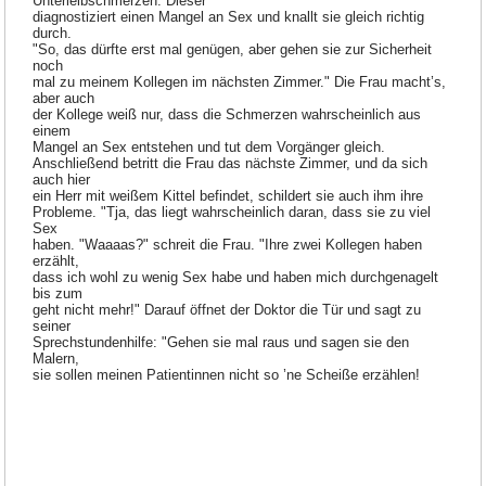
Unterleibschmerzen. Dieser
diagnostiziert einen Mangel an Sex und knallt sie gleich richtig
durch.
"So, das dürfte erst mal genügen, aber gehen sie zur Sicherheit
noch
mal zu meinem Kollegen im nächsten Zimmer." Die Frau macht’s,
aber auch
der Kollege weiß nur, dass die Schmerzen wahrscheinlich aus
einem
Mangel an Sex entstehen und tut dem Vorgänger gleich.
Anschließend betritt die Frau das nächste Zimmer, und da sich
auch hier
ein Herr mit weißem Kittel befindet, schildert sie auch ihm ihre
Probleme. "Tja, das liegt wahrscheinlich daran, dass sie zu viel
Sex
haben. "Waaaas?" schreit die Frau. "Ihre zwei Kollegen haben
erzählt,
dass ich wohl zu wenig Sex habe und haben mich durchgenagelt
bis zum
geht nicht mehr!" Darauf öffnet der Doktor die Tür und sagt zu
seiner
Sprechstundenhilfe: "Gehen sie mal raus und sagen sie den
Malern,
sie sollen meinen Patientinnen nicht so ’ne Scheiße erzählen!