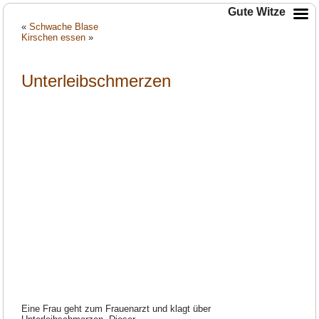
Gute Witze
«
Schwache Blase
Kirschen essen
»
Unterleibschmerzen
Eine Frau geht zum Frauenarzt und klagt über