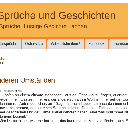
 Sprüche und Geschichten
Sprüche, Lustige Gedichte Lachen.
tersprüche
Osterwitze
Witze Schreiben !
Facebook
Impress
ufen
n
»
nderen Umständen
us haben eine
 klopfen an einem einsam stehenden Haus an. Ohne viel zu fragen, quartiert
beiden in ein Gästezimmer ein, der andere schläft im Wohnzimmer auf der Co
onaten ruft Anton den Klaus an: "Sag mal, mein Lieber, ich habe da einen se
nwalt bekommen, der nur einen Schluss zulässt. Du musst Dich damals von 
er geschlichen und der Dame allerlei geboten haben. Aber was schlimmer ist
Namens bedient."
öre Dir bei allem, was mir heilig ist, das kann nur ein Missverständnis sein.