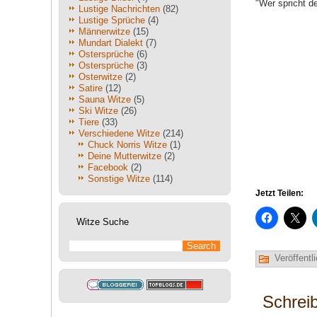
"Wer spricht d
Lustige Nachrichten
(82)
Lustige Sprüche
(4)
Männerwitze
(15)
Mundart Dialekt
(7)
Ostersprüche
(6)
Ostersprüche
(3)
Osterwitze
(2)
Satire
(12)
Sauna Witze
(5)
Ski Witze
(26)
Tiere
(33)
Verschiedene Witze
(214)
Chuck Norris Witze
(1)
Deine Mutterwitze
(2)
Facebook
(2)
Sonstige Witze
(114)
Jetzt Teilen:
Witze Suche
Veröffentli
Schrei