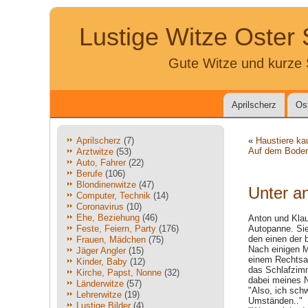
Lustige Witze Oster
Gute Witze und kurze 
Aprilscherz
Os
Aprilscherz
(7)
«
Haustiere ka
Auf dem Bode
Arztwitze
(53)
Auto, Fahrer
(22)
Berufe
(106)
Blondinenwitze
(47)
Unter a
Computer, Technik
(14)
Coronavirus
(10)
Ehe, Beziehung
(46)
Anton und Kla
Feste, Feiern, Party
(176)
Autopanne. Sie
den einen der 
Frauen, Mädchen
(75)
Nach einigen M
Jäger Angler
(15)
einem Rechtsa
Kinder, Baby
(12)
das Schlafzimm
Kirche, Papst, Nonne
(32)
dabei meines 
Länderwitze
(57)
"Also, ich schw
Lehrerwitze
(19)
Umständen.."
Lustige Bilder
(4)