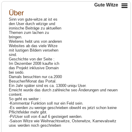
Gute Witze
Über
Sinn von gute-witze.at ist es
den User durch witzige und
ironische Beiträge zu aktuellen
Themen zum lachen zu
bringen.
Weiteres hebt uns von anderen
Websites ab das viele Witze
mit lustigen Bildern versehen
sind.
Geschichte von der Seite :
Im Dezember 2008 kaufte ich
das Projekt inklusive Domain
bei sedo.
Damals besuchten nur ca.2000
Besucher/Monat das Portal.
Ein Jahr später sind es ca. 13000 uniqu User.
Erreicht wurde das durch zahlreiche seo Änderungen und neuen
content.
So geht es weiter :
-Kommentar Funktion soll nur ein Feld sein.
-Es werden zu wenige geschrieben obwohl es jetzt schon keine
Pflichtfelder mehr gibt.
-Pi/User soll von 4 auf 6 gesteigert werden.
-Saison Witze wie Weihnachtswitze, Osterwitze, Karnevalswitz
usw. werden noch geschrieben