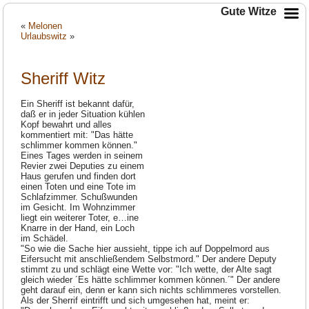
Gute Witze
«
Melonen
Urlaubswitz
»
Sheriff Witz
Ein Sheriff ist bekannt dafür,
daß er in jeder Situation kühlen
Kopf bewahrt und alles
kommentiert mit: "Das hätte
schlimmer kommen können."
Eines Tages werden in seinem
Revier zwei Deputies zu einem
Haus gerufen und finden dort
einen Toten und eine Tote im
Schlafzimmer. Schußwunden
im Gesicht. Im Wohnzimmer
liegt ein weiterer Toter, e…ine
Knarre in der Hand, ein Loch
im Schädel.
"So wie die Sache hier aussieht, tippe ich auf Doppelmord aus
Eifersucht mit anschließendem Selbstmord." Der andere Deputy
stimmt zu und schlägt eine Wette vor: "Ich wette, der Alte sagt
gleich wieder ´Es hätte schlimmer kommen können.´" Der andere
geht darauf ein, denn er kann sich nichts schlimmeres vorstellen.
Als der Sherrif eintrifft und sich umgesehen hat, meint er: