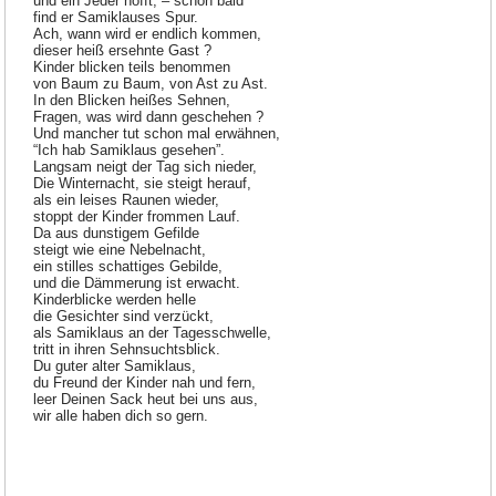
und ein Jeder hofft, – schon bald
find er Samiklauses Spur.
Ach, wann wird er endlich kommen,
dieser heiß ersehnte Gast ?
Kinder blicken teils benommen
von Baum zu Baum, von Ast zu Ast.
In den Blicken heißes Sehnen,
Fragen, was wird dann geschehen ?
Und mancher tut schon mal erwähnen,
“Ich hab Samiklaus gesehen”.
Langsam neigt der Tag sich nieder,
Die Winternacht, sie steigt herauf,
als ein leises Raunen wieder,
stoppt der Kinder frommen Lauf.
Da aus dunstigem Gefilde
steigt wie eine Nebelnacht,
ein stilles schattiges Gebilde,
und die Dämmerung ist erwacht.
Kinderblicke werden helle
die Gesichter sind verzückt,
als Samiklaus an der Tagesschwelle,
tritt in ihren Sehnsuchtsblick.
Du guter alter Samiklaus,
du Freund der Kinder nah und fern,
leer Deinen Sack heut bei uns aus,
wir alle haben dich so gern.