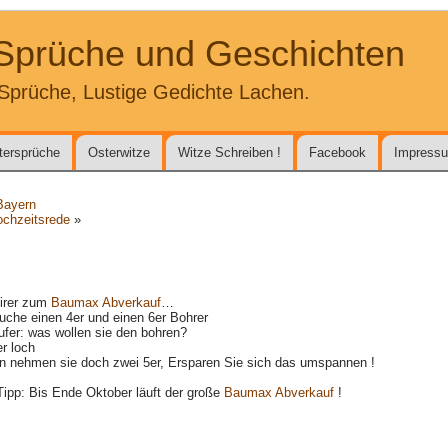
 Sprüche und Geschichten
Sprüche, Lustige Gedichte Lachen.
tersprüche
Osterwitze
Witze Schreiben !
Facebook
Impress
 Bayern
ochzeitsrede
»
irer zum
Baumax Abverkauf
…
auche einen 4er und einen 6er Bohrer
fer: was wollen sie den bohren?
er loch
n nehmen sie doch zwei 5er, Ersparen Sie sich das umspannen !
ipp: Bis Ende Oktober läuft der große
Baumax Abverkauf
!