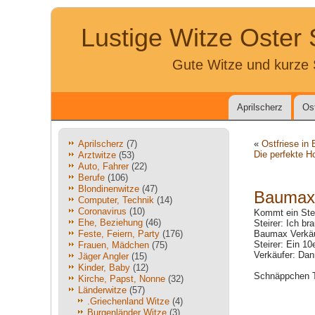
Lustige Witze Oster
Gute Witze und kurze 
Aprilscherz
Os
Aprilscherz
(7)
«
Ostfriese in
Die perfekte H
Arztwitze
(53)
Auto, Fahrer
(22)
Berufe
(106)
Blondinenwitze
(47)
Baumax
Computer, Technik
(14)
Coronavirus
(10)
Kommt ein Ste
Ehe, Beziehung
(46)
Steirer: Ich br
Feste, Feiern, Party
(176)
Baumax Verkäu
Steirer: Ein 10
Frauen, Mädchen
(75)
Verkäufer: Dan
Jäger Angler
(15)
Kinder, Baby
(12)
Schnäppchen T
Kirche, Papst, Nonne
(32)
Länderwitze
(57)
.Griechenland Witze
(4)
Burgenländer Witze
(3)