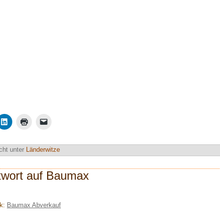
cht unter
Länderwitze
twort auf Baumax
ck:
Baumax Abverkauf